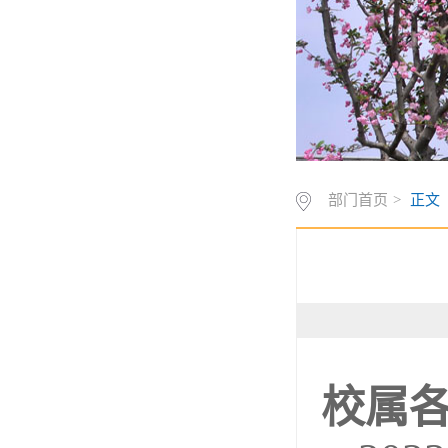
部门首页
>
正文
校属